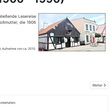
ließende Lesereise
roßmutter, die 1906
r, Aufnahme von ca. 2010.
Nächster Be
Weiter
orbehalten.