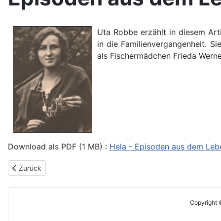
Ut
a Robbe erzählt in diesem Ar
in die Familienvergangenheit. Si
als Fischermädchen Frieda Werne
Download als PDF (1 MB) :
Hela - Episoden aus dem Leb
Vorheriger Beitrag: Heel'sches Wörterbuch
Zurück
Copyright 