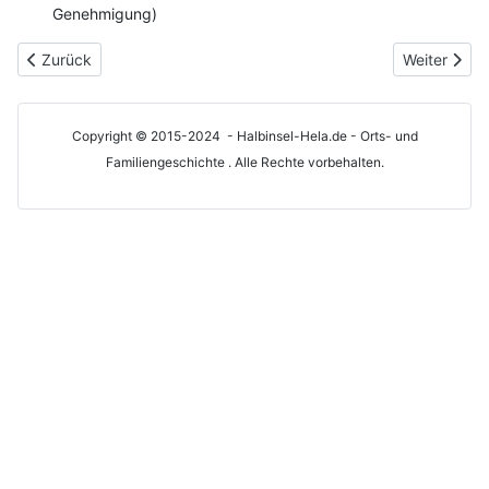
Genehmigung)
Vorheriger Beitrag: Hela-Chronik von 1960 (2021)
Nächster Be
Zurück
Weiter
Copyright © 2015-2024 - Halbinsel-Hela.de - Orts- und
Familiengeschichte . Alle Rechte vorbehalten.