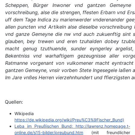
Scheppen, Bürger Inwoner vnd gantzen Gemeyne 
vorschreibung, alse die strengen, ffesten Erbarn vnd Er
uff dem Tage Indica zu marienwerder vnderenander gee
allen puncten vnd Artikeln alse dieselbe vorschreibung
vnd ganze Gemeyne die nw vnd auch zukuenftig sint st
glauben, bey trewen und eren tzuhalden dobey tzubl
macht genug tzuthuende, sunder eyngerley argelist
Bekentniss vnd warhaftigem gezeugnisse aller vor
Ratmanne vorgenant von vulkomener macht eyntracht 
gantzen Gemeyne, vnsir vorben Stete Ingesegele laßen a
Im Jare vnßes Herren vierzehnhundert und ffierzigsten
Quellen:
Wikipedia
https://de.wikipedia.org/wiki/Preu%C3%9Fischer_Bund)
Leba im Preußischen Bund: http://lawrenz.homepage.t-
online.de/s15-bilder/preubund.htm
(mit freundlicher